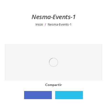
Nesma-Events-1
Estás aquí:
Inicio
Nesma-Events-1
Compartir
Compartir
Compartir
con
con