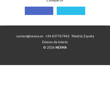
Compartir
Compartir
Compartir
con
con
Facebook
X
contact@nesma.es +34 607767442 Madrid, España
Enlaces de interés
© 2026
NESMA