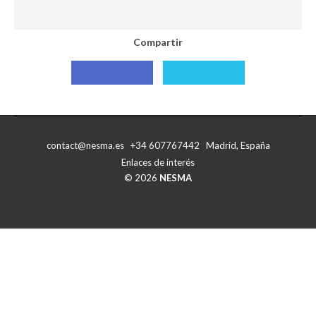
Compartir
Compartir
Compartir
con
con
Facebook
X
contact@nesma.es +34 607767442 Madrid, España
Enlaces de interés
© 2026
NESMA