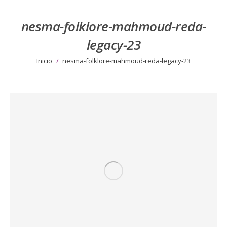
nesma-folklore-mahmoud-reda-
legacy-23
Estás aquí:
Inicio
nesma-folklore-mahmoud-reda-legacy-23