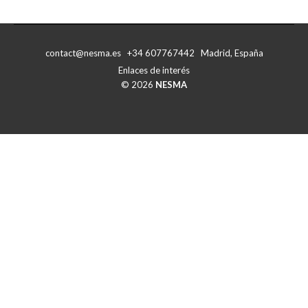
con
con
Facebook
X
contact@nesma.es +34 607767442 Madrid, España
Enlaces de interés
© 2026
NESMA