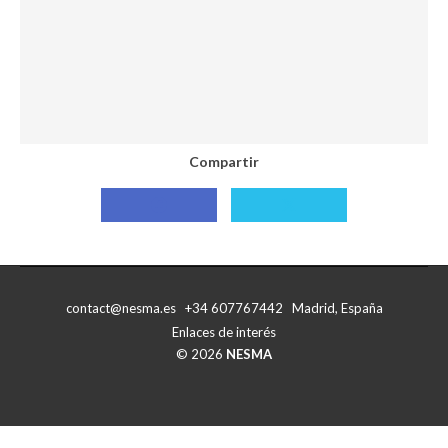
Compartir
Compartir
Compartir
con
con
Facebook
X
contact@nesma.es +34 607767442 Madrid, España
Enlaces de interés
© 2026
NESMA