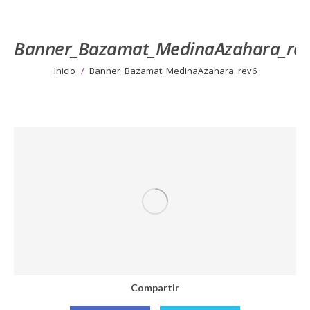
Banner_Bazamat_MedinaAzahara_re
Estás aquí:
Inicio
Banner_Bazamat_MedinaAzahara_rev6
Compartir