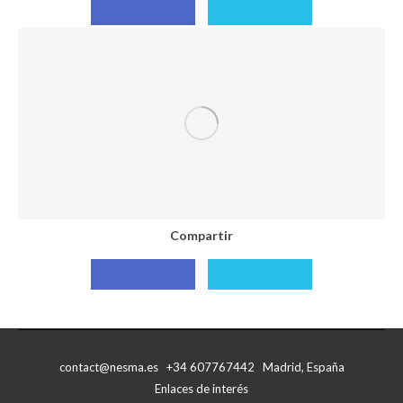
Compartir
Compartir
con
con
Facebook
X
Compartir
Compartir
Compartir
con
con
Facebook
X
contact@nesma.es +34 607767442 Madrid, España
Enlaces de interés