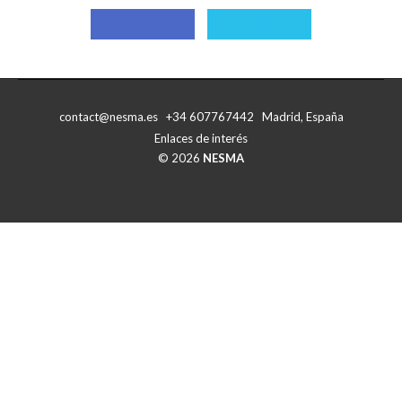
Compartir
Compartir
con
con
Facebook
X
contact@nesma.es +34 607767442 Madrid, España
Enlaces de interés
© 2026
NESMA