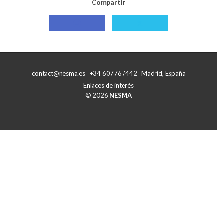
Compartir
Compartir
Compartir
con
con
Facebook
X
contact@nesma.es +34 607767442 Madrid, España
Enlaces de interés
© 2026
NESMA