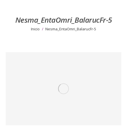
Nesma_EntaOmri_BalarucFr-5
Estás aquí:
Inicio
Nesma_EntaOmri_BalarucFr-5