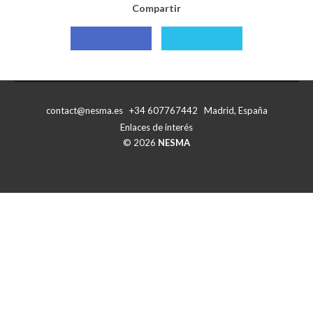
Compartir
Compartir
Compartir
con
con
Facebook
X
contact@nesma.es +34 607767442 Madrid, España
Enlaces de interés
© 2026
NESMA