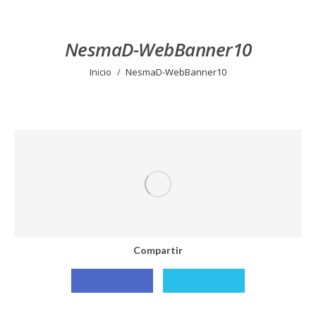
NesmaD-WebBanner10
Estás aquí:
Inicio
NesmaD-WebBanner10
Compartir
Compartir
Compartir
con
con