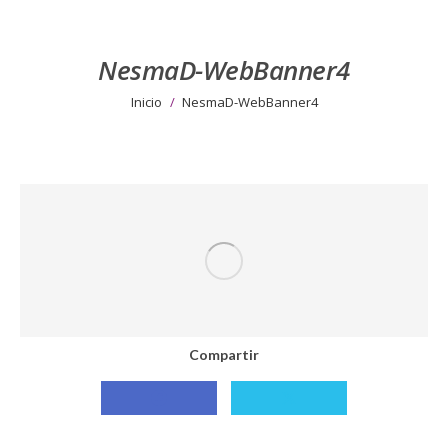
NesmaD-WebBanner4
Estás aquí:
Inicio
NesmaD-WebBanner4
Compartir
Compartir
Compartir
con
con