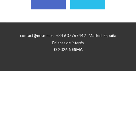
Compartir
Compartir
con
con
Facebook
X
contact@nesma.es +34 607767442 Madrid, España
Enlaces de interés
© 2026
NESMA