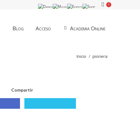
0
Blog
Acceso
Academia Online
Estás aquí:
Inicio
pionera
Compartir
mpartir
Compartir
n
con
acebook
X