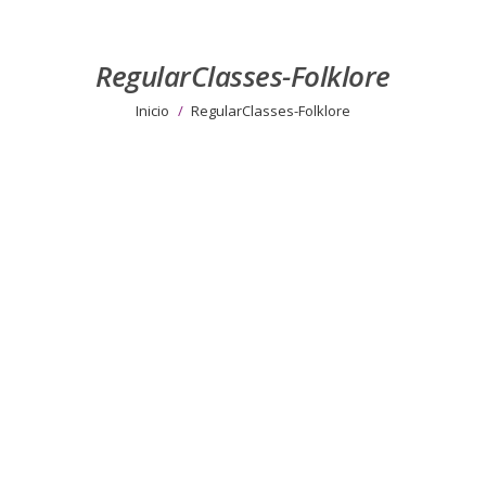
RegularClasses-Folklore
Estás aquí:
Inicio
RegularClasses-Folklore