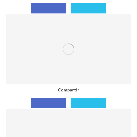
Compartir
Compartir
con
con
Facebook
X
Compartir
Compartir
Compartir
con
con
Facebook
X