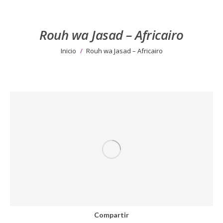
Rouh wa Jasad – Africairo
Estás aquí:
Inicio
Rouh wa Jasad – Africairo
Compartir