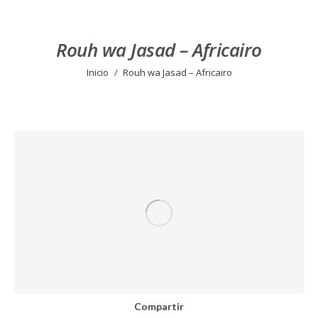
Rouh wa Jasad – Africairo
Estás aquí:
Inicio
Rouh wa Jasad – Africairo
Compartir