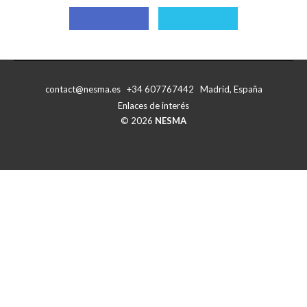
Compartir
Compartir
con
con
Facebook
X
contact@nesma.es +34 607767442 Madrid, España
Enlaces de interés
© 2026
NESMA