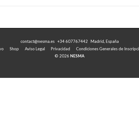
contact@nesma.es +34 607767442 Madrid, España
vo
Shop
Aviso Legal
Privacidad
Condiciones Generales de Inscripci
© 2026
NESMA