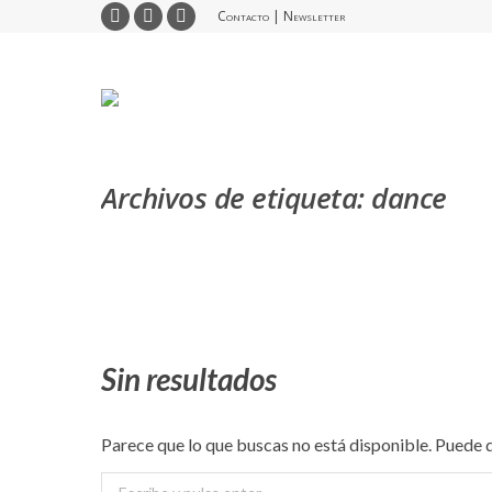
Contacto
|
Newsletter
Facebook
X
Instagram
page
page
page
opens
opens
opens
in
in
in
new
new
new
window
window
window
Archivos de etiqueta:
dance
Sin resultados
Parece que lo que buscas no está disponible. Puede 
Buscar: