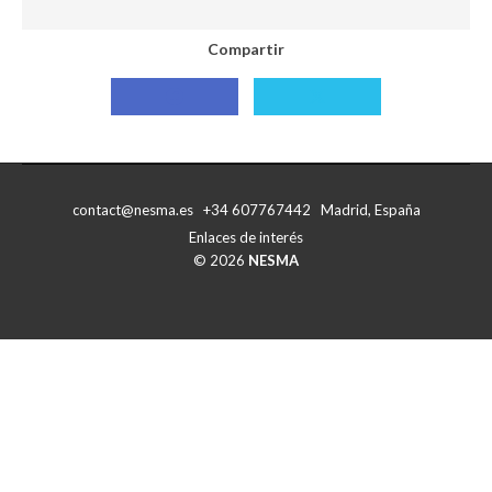
Compartir
Compartir
Compartir
con
con
Facebook
X
contact@nesma.es +34 607767442 Madrid, España
Enlaces de interés
© 2026
NESMA