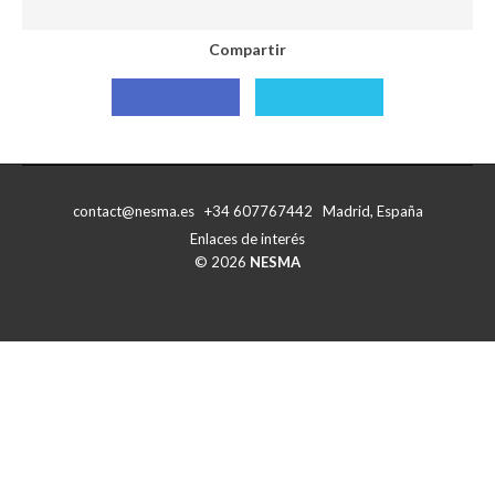
Compartir
Compartir
Compartir
con
con
Facebook
X
contact@nesma.es +34 607767442 Madrid, España
Enlaces de interés
© 2026
NESMA