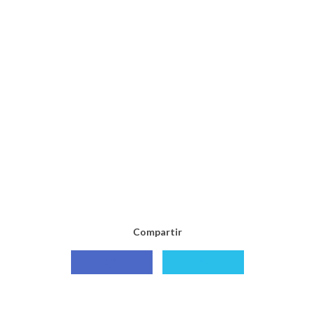
Compartir
Compartir
Compartir
con
con
Facebook
X