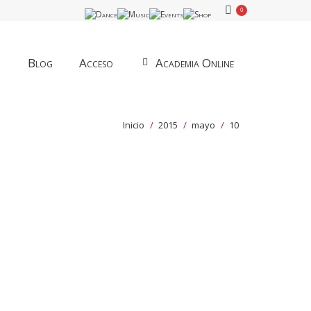
0
Blog
Acceso
Academia Online
Estás aquí:
Inicio
2015
mayo
10