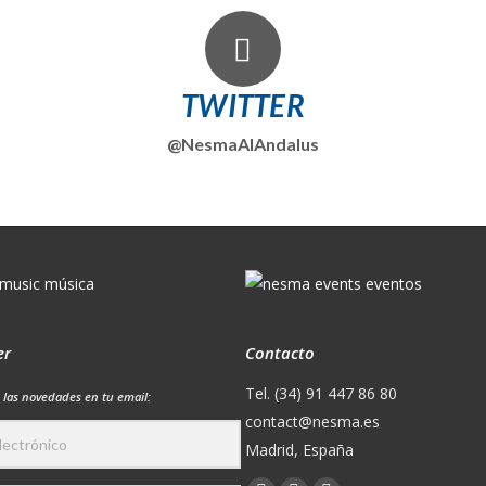
TWITTER
@NesmaAlAndalus
er
Contacto
Tel. (34) 91 447 86 80
 las novedades en tu email:
contact@nesma.es
Madrid, España