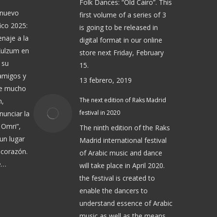
Folk Dances: “Old Cairo”. This
 nuevo
first volume of a series of 3
ico 2025:
is going to be released in
naje a la
digital format in our online
Kulzum en
store next Friday, February
 su
15.
 amigos y
13 febrero, 2019
de mucho
The next edition of Raks Madrid
n,
festival in 2020
nunciar la
 Omri”,
The ninth edition of the Raks
un lugar
Madrid international festival
 corazón.
of Arabic music and dance
e…
will take place in April 2020.
the festival is created to
enable the dancers to
understand essence of Arabic
music as well as the means