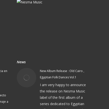
News
cia en
New Album Release : Old Cairo ,
Egyptian Folk Dances Vol.1
I am very happy to announce
the release on Nesma Music
yecto
label of the first album of a
naje a
series dedicated to Egyptian