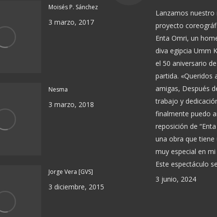
Moisés P. Sánchez
Lanzamos nuestro
3 marzo, 2017
proyecto coreográf
Enta Omri, un home
diva egipcia Umm 
el 50 aniversario de
partida. «Queridos
amigas, Después 
Nesma
trabajo y dedicació
3 marzo, 2018
finalmente puedo a
reposición de “Enta
una obra que tiene 
muy especial en mi
Este espectáculo s
Jorge Vera [GVS]
3 junio, 2024
3 diciembre, 2015