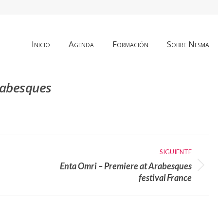
Inicio
Agenda
Formación
Sobre Nesma
rabesques
E
SIGUIENTE
Enta Omri – Premiere at Arabesques
Álbum
festival France
siguiente: