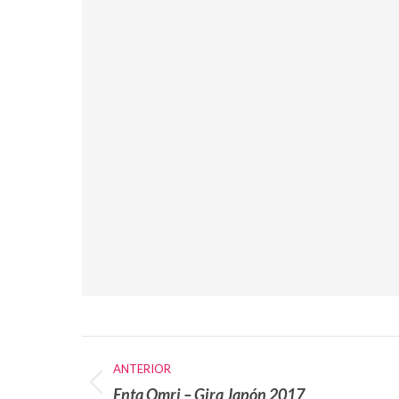
Navegación
ANTERIOR
entre
Enta Omri – Gira Japón 2017
Álbum