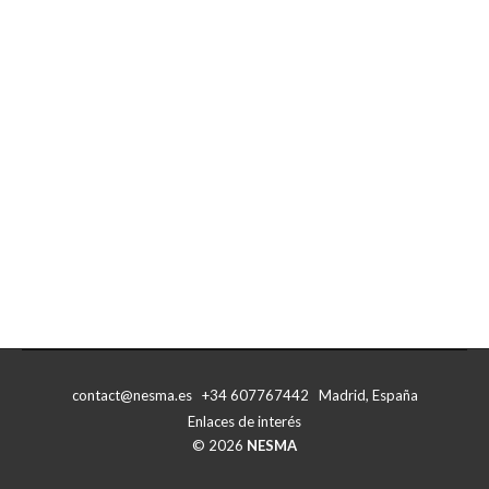
From the Nile to the Guadalquivir – Album
contact@nesma.es +34 607767442 Madrid, España
Enlaces de interés
© 2026
NESMA