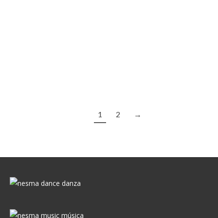
Nesma reanuda sus clases presenciales en
Madrid
Para este nuevo curso escolar 2022, Nesma estrena
local en Madrid y lanza un programa de clases
regulares.
1
2
→