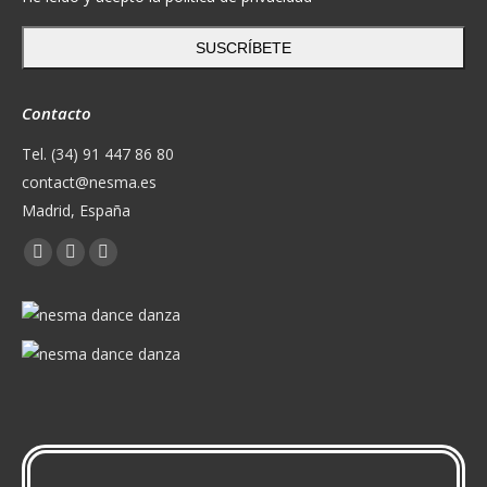
SUSCRÍBETE
Contacto
Tel. (34) 91 447 86 80
contact@nesma.es
Madrid, España
Encuéntranos en:
Facebook
X
YouTube
page
page
page
opens
opens
opens
in
in
in
new
new
new
window
window
window