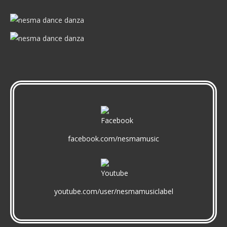
page
page
page
opens
opens
opens
in
in
in
new
new
new
window
window
window
facebook.com/nesmamusic
youtube.com/user/nesmamusiclabel