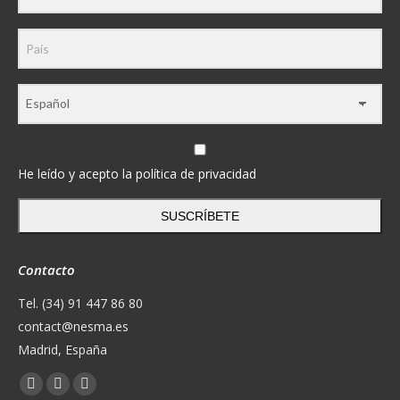
He leído y acepto la política de privacidad
SUSCRÍBETE
Contacto
Tel. (34) 91 447 86 80
contact@nesma.es
Madrid, España
Encuéntranos en:
Facebook
X
YouTube